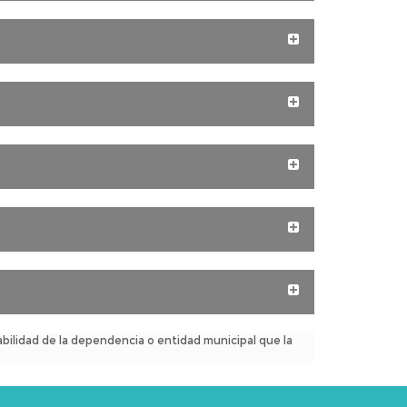
Expandir/Contra
Expandir/Contra
Expandir/Contra
Expandir/Contra
Expandir/Contra
bilidad de la dependencia o entidad municipal que la