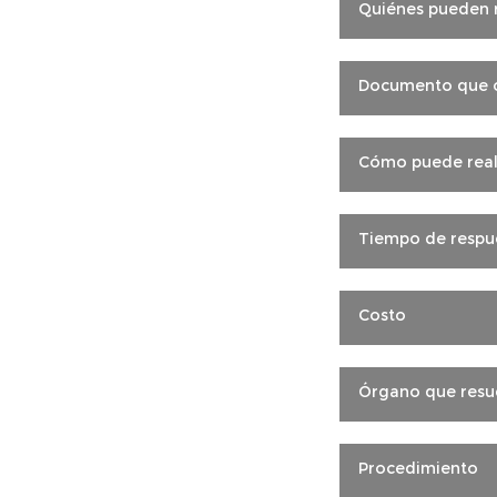
Quiénes pueden r
Documento que o
Cómo puede reali
Tiempo de respu
Costo
Órgano que resu
Procedimiento