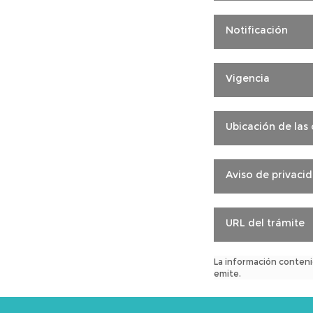
Notificación
Vigencia
Ubicación de las 
Aviso de privaci
URL del trámite
La información conteni
emite.