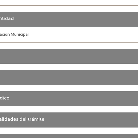
ntidad
ación Municipal
dico
lidades del trámite